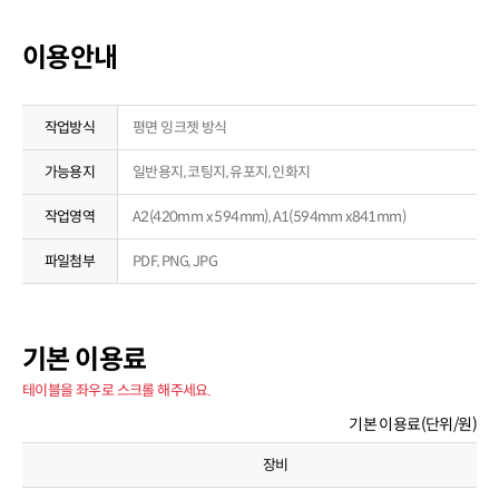
이용안내
작업방식
평면 잉크젯 방식
가능용지
일반용지, 코팅지, 유포지, 인화지
작업영역
A2(420mm x 594mm), A1(594mm x841mm)
파일첨부
PDF, PNG, JPG
기본 이용료
테이블을 좌우로 스크롤 해주세요.
기본 이용료(단위/원)
장비