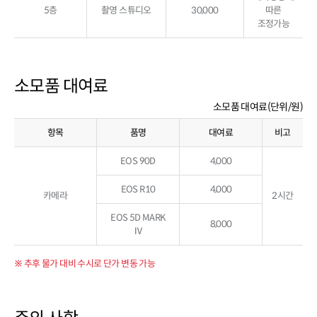
5층
촬영 스튜디오
30,000
따른
조정가능
소모품 대여료
소모품 대여료(단위/원)
항목
품명
대여료
비고
EOS 90D
4,000
EOS R10
4,000
카메라
2시간
EOS 5D MARK
8,000
Ⅳ
※ 추후 물가 대비 수시로 단가 변동 가능