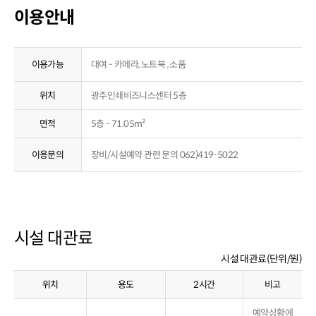
이용안내
이용가능
대여 - 카메라, 노트북 , 소품
위치
광주인쇄비즈니스센터 5층
면적
5층 - 71.05m²
이용문의
장비/시설예약 관련 문의 062)419-5022
시설 대관료
시설 대관료(단위/원)
위치
용도
2시간
비고
예약상황에