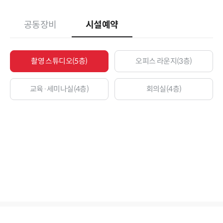
공동장비
시설예약
촬영 스튜디오(5층)
오피스 라운지(3층)
교육·세미나실(4층)
회의실(4층)