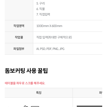
5. 구리
6. 직물
7. 직접입력
작업영역
1000mm X 600mm
작업물
직접 입력(최대한 구체적으로)
파일첨부
AI, PSD, PDF, PNG, JPG
돔보커팅 사용 꿀팁
테이블을 좌우로 스크롤 해주세요.
특징
파일