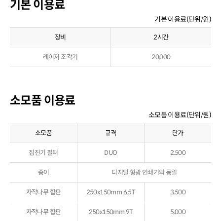
기본 이용료
기본 이용료(단위/원)
장비
2시간
레이저 조각기
20,000
소모품 이용료
소모품 이용료(단위/원)
소모품
규격
단가
집진기 필터
DUO
2,500
종이
디지털 형광 인쇄기와 동일
자작나무 합판
250x150mm 6.5T
3,500
자작나무 합판
250x150mm 9T
5,000