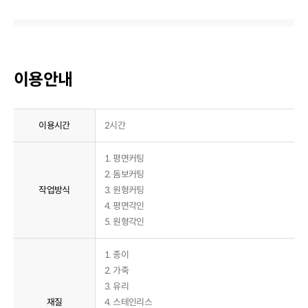
이용안내
이용시간
2시간
1. 평면커팅
2. 돔보커팅
작업방식
3. 원형커팅
4. 평면각인
5. 원형각인
1. 종이
2. 가죽
3. 유리
재질
4. 스테인리스