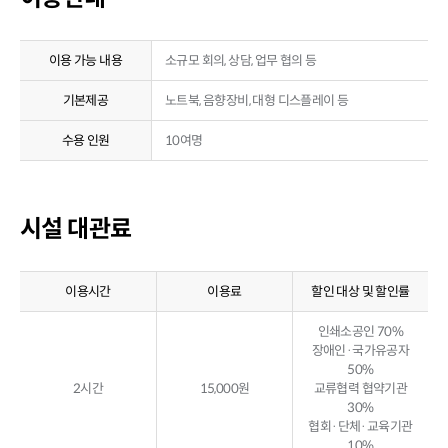
이용 가능 내용
소규모 회의, 상담, 업무 협의 등
기본제공
노트북, 음향장비, 대형 디스플레이 등
수용 인원
10여명
시설 대관료
이용시간
이용료
할인 대상 및 할인률
인쇄소공인 70%
장애인·국가유공자
50%
2시간
15,000원
교류협력 협약기관
30%
협회·단체·교육기관
10%