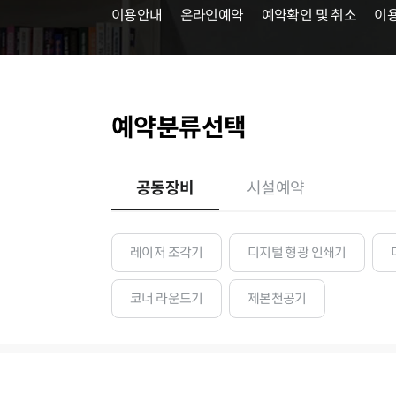
이용안내
온라인예약
예약확인 및 취소
이
예약분류선택
공동장비
시설예약
레이저 조각기
디지털 형광 인쇄기
코너 라운드기
제본천공기