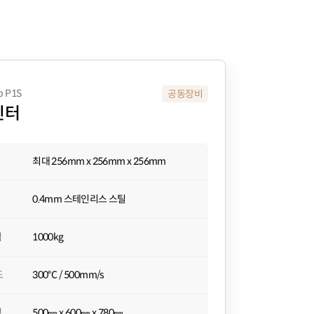
b P1S
공동장비
린터
최대 256mm x 256mm x 256mm
0.4mm 스테인리스 스틸
력
1000kg
도
300℃ / 500mm/s
격
500㎜ x 600㎜ x 780㎜