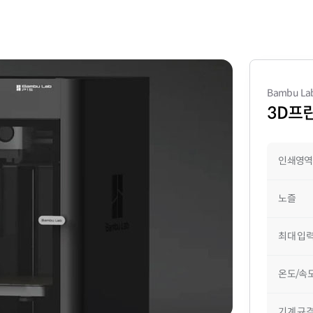
Bambu La
3D프
인쇄영역
노즐
최대 입
온도/속
기계 규