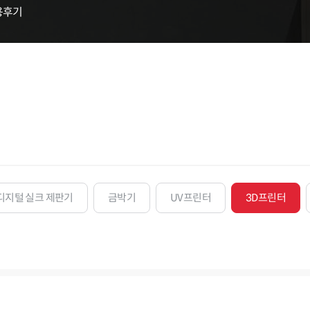
용후기
디지털 실크 제판기
금박기
UV프린터
3D프린터