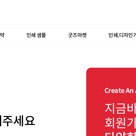
예약
인쇄 샘플
굿즈마켓
인쇄,디자인
Create An
지금
해주세요
회원