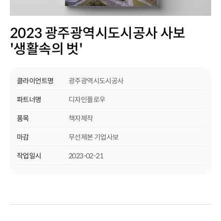
2023 광주광역시도시공사 사보
'생활속의 벗'
클라이언트명
광주광역시도시공사
파트너명
디자인플로우
품목
책자제작
마감
무선제본 기업사보
작업일시
2023-02-21