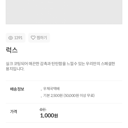
1391
찜하기
럭스
실크 코팅되어 매끈한 감촉과 탄탄함을 느낄수 있는 우리만의 스페셜한
용지입니다.
우체국택배
배송정보
기본
2,500
원 (
50,000
원 이상 무료)
0
원
가격
1,000
원