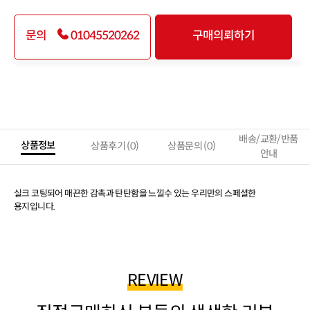
문의
01045520262
구매의뢰하기
상품을 장바구니에 담았습니다!
장바구니로 이동할까요?
계속 쇼핑
바로가기
배송/교환/반품
상품정보
상품후기
(0)
상품문의
(0)
안내
실크 코팅되어 매끈한 감촉과 탄탄함을 느낄수 있는 우리만의 스페셜한
용지입니다.
REVIEW