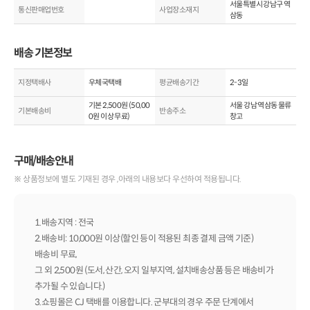
서울특별시 강남구 역
통신판매업번호
사업장소재지
삼동
배송 기본정보
지정택배사
우체국택배
평균배송기간
2-3일
기본
2,500
원 (
50,00
서울 강남 역삼동 물류
기본배송비
반송주소
0
원 이상 무료)
창고
구매/배송안내
※ 상품정보에 별도 기재된 경우 ,아래의 내용보다 우선하여 적용됩니다.
1.배송지역 : 전국
2.배송비: 10,000원 이상(할인 등이 적용된 최종 결제 금액 기준)
배송비 무료,
그 외 2,500원 (도서, 산간, 오지 일부지역, 설치배송상품 등은 배송비가
추가될 수 있습니다.)
3.쇼핑몰은 CJ 택배를 이용합니다. 군부대의 경우 주문 단계에서