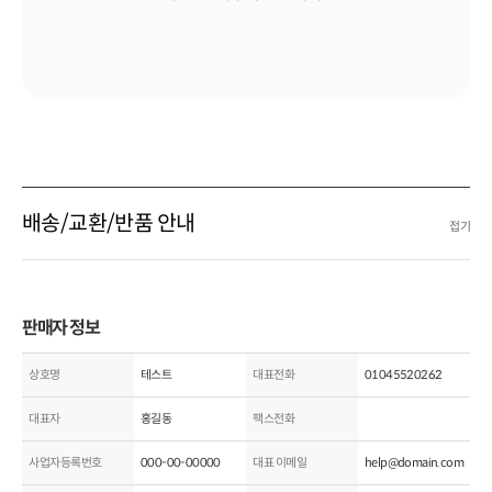
배송/교환/반품 안내
접기
판매자 정보
상호명
테스트
대표전화
01045520262
대표자
홍길동
팩스전화
사업자등록번호
000-00-00000
대표 이메일
help@domain.com