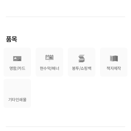
품목
명함/카드
현수막/배너
봉투/쇼핑백
책자제작
기타인쇄물