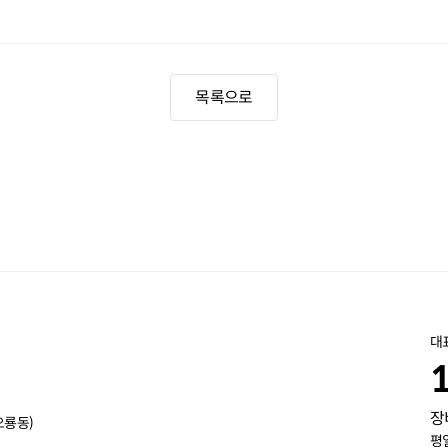
목록으로
대
장
오룡동)
평일