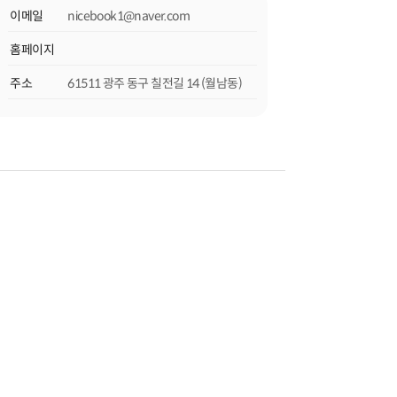
이메일
nicebook1@naver.com
-4606-6700 (동구 월남동 347-1번지)
홈페이지
쇄기 /코닥CTP무현상출력기 / 디지털인쇄 /
러마티니자동중철기 /스탈특수접지기/
주소
61511 광주 동구 칠전길 14 (월남동)
 기타설비보유
/ 스프링책자/ 탁상카랜다 /써멀라미네이팅,코팅
지/ 특수접지물 /쇼핑백 /봉투
사합니다.^^