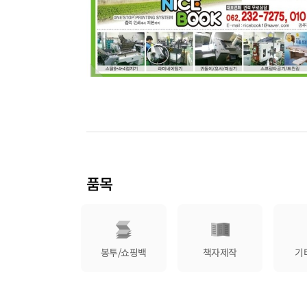
품목
봉투/쇼핑백
책자제작
기