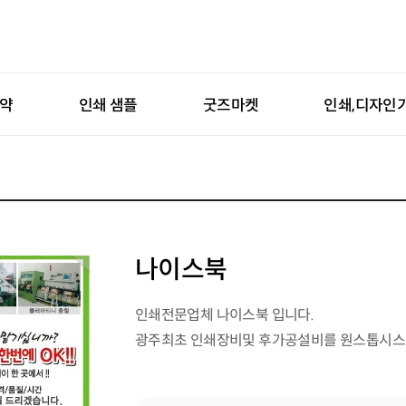
예약
인쇄 샘플
굿즈마켓
인쇄,디자인
나이스북
인쇄전문업체 나이스북 입니다.
광주최초 인쇄장비및 후가공설비를 원스톱시스
지역최대 직접생산전문업체 로 가격/품질/납기
지역 디자인업체,기획사 의 인쇄물제작 을 위한