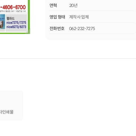
저희 나이스북 은 힘쓰고있습니다..
연혁
20년
** 무료견적 (062-232-7275), 상담 H 010
영업 형태
제작사 업체
** 보유기계설비 : 대국전4색/2절 4색 옵셋인
써멀라미네이팅 / 온라인자동무선철 /뮬
전화번호
062-232-7275
스프링제책기 /미싱,오시기,귀도리 등
**전문생산품목 : 무선책 / 중철책/ 카다로그
오시.미싱/ 귀도리 / 양장책 /지도접
기타품목 문의주세요... 감
타인쇄물