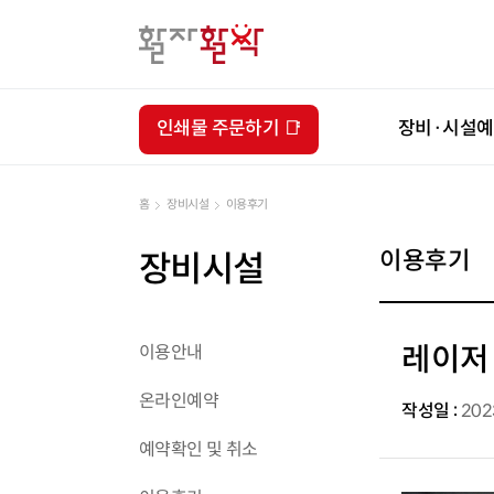
인쇄물 주문하기 📑
장비·시설
홈
장비시설
이용후기
이용후기
장비시설
레이저
이용안내
온라인예약
작성일 :
202
예약확인 및 취소