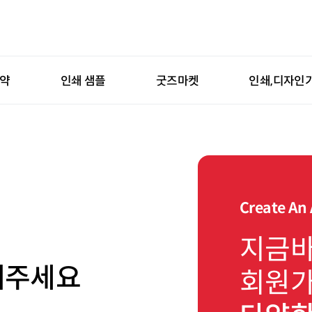
예약
인쇄 샘플
굿즈마켓
인쇄,디자인
Create An
지금
해주세요
회원